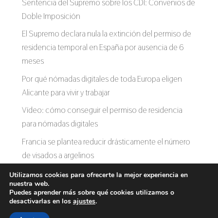
Sentencia del Supremo sobre los CDI: Convenios de
Doble Imposición
El Supremo declara nula la extinción del permiso de
residencia temporal en España por ausencia de 6
meses
Por qué nómadas digitales de toda Europa eligen
Alicante para vivir y trabajar
Vídeo: cómo conseguir el permiso de residencia
para nómadas digitales
Francia se plantea reducir drásticamente el número
de visados a argelinos
Utilizamos cookies para ofrecerte la mejor experiencia en
nuestra web.
Puedes aprender más sobre qué cookies utilizamos o
desactivarlas en los
ajustes
.