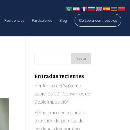
Residencias
Particulares
Blog
Colabora con nosotros
Entradas recientes
Sentencia del Supremo
sobre los CDI: Convenios de
Doble Imposición
El Supremo declara nula la
extinción del permiso de
residencia temporal en