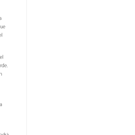
a
que
el
el
rde.
un
la
podrá