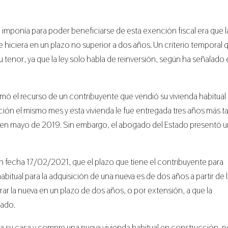
ia imponía para poder beneficiarse de esta exención fiscal era que l
se hiciera en un plazo no superior a dos años. Un criterio temporal 
u tenor, ya que la ley solo habla de reinversión, según ha señalado 
timó el recurso de un contribuyente que vendió su vivienda habitual 
 el mismo mes y esta vivienda le fue entregada tres años más ta
te en mayo de 2019. Sin embargo, el abogado del Estado presentó 
n fecha 17/02/2021, que el plazo que tiene el contribuyente para
 habitual para la adquisición de una nueva es de dos años a partir de 
urar la nueva en un plazo de dos años, o por extensión, a que la
nado.
da su casa y compre una nueva vivienda habitual en construcción, 