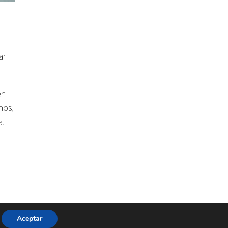
ar
en
nos,
a.
Aceptar