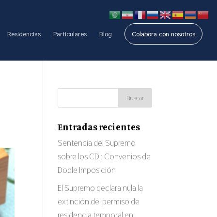
Residencias
Particulares
Blog
Colabora con nosotros
Entradas recientes
Sentencia del Supremo
sobre los CDI: Convenios de
Doble Imposición
El Supremo declara nula la
extinción del permiso de
residencia temporal en