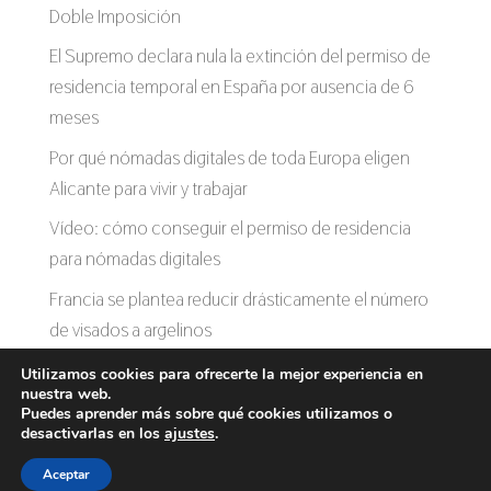
Doble Imposición
El Supremo declara nula la extinción del permiso de
residencia temporal en España por ausencia de 6
meses
Por qué nómadas digitales de toda Europa eligen
Alicante para vivir y trabajar
Vídeo: cómo conseguir el permiso de residencia
para nómadas digitales
Francia se plantea reducir drásticamente el número
de visados a argelinos
Utilizamos cookies para ofrecerte la mejor experiencia en
nuestra web.
Puedes aprender más sobre qué cookies utilizamos o
desactivarlas en los
ajustes
.
Aceptar
International Lawyers © Miguel López 2021