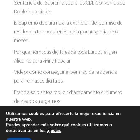
Sentencia del Supremo sobre los CDI: Convenios de
Doble Imposición
El Supremo declara nula la extinción del permiso de
residencia temporal en España por ausencia de 6
meses
Por qué nómadas digitales de toda Europa eligen
Alicante para vivir y trabajar
Vídeo: cómo conseguir el permiso de residencia
para nómadas digitales
Francia se plantea reducir drásticamente el número
de visados a argelinos
Utilizamos cookies para ofrecerte la mejor experiencia en
nuestra web.
Puedes aprender más sobre qué cookies utilizamos o
desactivarlas en los
ajustes
.