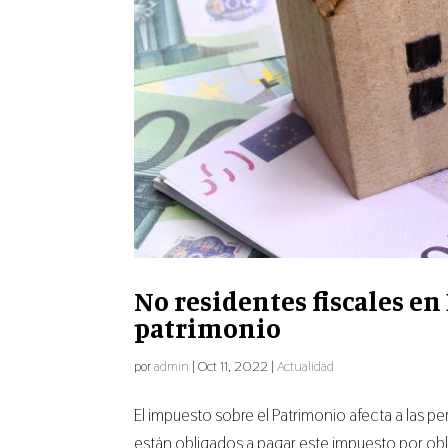
No residentes fiscales en
patrimonio
por
admin
|
Oct 11, 2022
|
Actualidad
El impuesto sobre el Patrimonio afecta a las p
están obligados a pagar este impuesto por obli