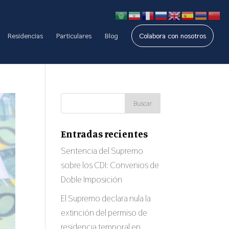
Residencias
Particulares
Blog
Colabora con nosotros
Entradas recientes
Sentencia del Supremo
sobre los CDI: Convenios de
Doble Imposición
El Supremo declara nula la
extinción del permiso de
residencia temporal en