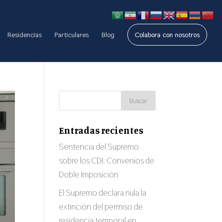
Residencias
Particulares
Blog
Colabora con nosotros
Entradas recientes
Sentencia del Supremo
sobre los CDI: Convenios de
Doble Imposición
El Supremo declara nula la
extinción del permiso de
residencia temporal en