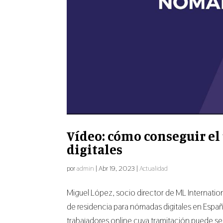
Vídeo: cómo conseguir e
digitales
por
admin
|
Abr 19, 2023
|
Actualidad
Miguel López, socio director de ML Internation
de residencia para nómadas digitales en Españ
trabajadores online cuya tramitación puede ser