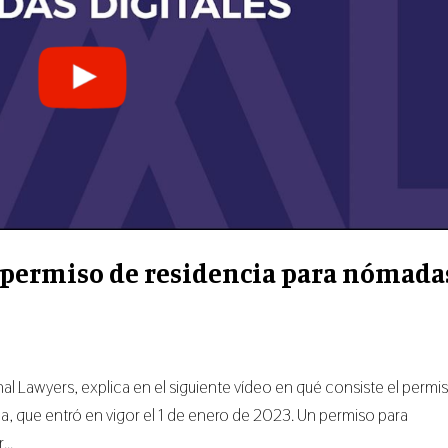
l permiso de residencia para nómada
al Lawyers, explica en el siguiente vídeo en qué consiste el permi
a, que entró en vigor el 1 de enero de 2023. Un permiso para
...