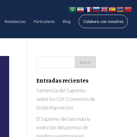
Residencias
Particulares
Blog
Colabora con nosotros
Entradas recientes
Sentencia del Supremo
sobre los CDI: Convenios de
Doble Imposición
El Supremo declara nula la
extinción del permiso de
residencia temporal en