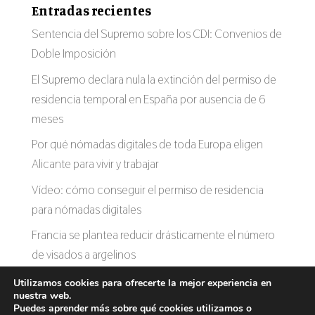
Entradas recientes
Sentencia del Supremo sobre los CDI: Convenios de
Doble Imposición
El Supremo declara nula la extinción del permiso de
residencia temporal en España por ausencia de 6
meses
Por qué nómadas digitales de toda Europa eligen
Alicante para vivir y trabajar
Vídeo: cómo conseguir el permiso de residencia
para nómadas digitales
Francia se plantea reducir drásticamente el número
de visados a argelinos
Utilizamos cookies para ofrecerte la mejor experiencia en
nuestra web.
Puedes aprender más sobre qué cookies utilizamos o